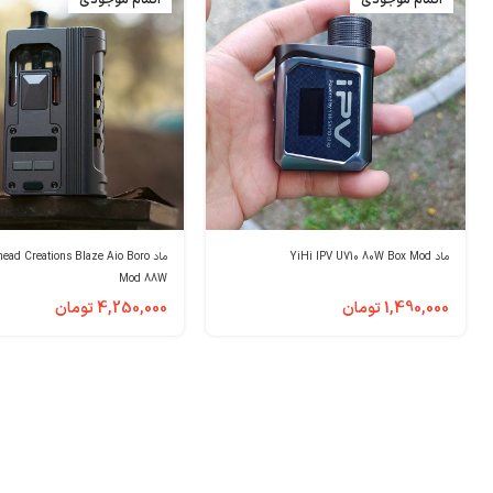
ماد YiHi IPV U710 80W Box Mod
ماد ad Creations Blaze Aio Boro
Mod 88W
1,490,000
تومان
4,250,000
تومان