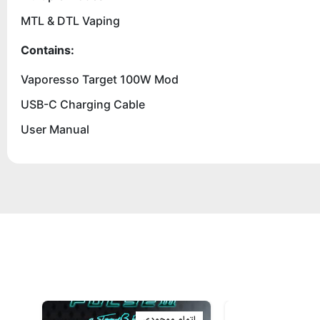
MTL & DTL Vaping
Contains:
Vaporesso Target 100W Mod
USB-C Charging Cable
User Manual
اتمام موجودی
اتم