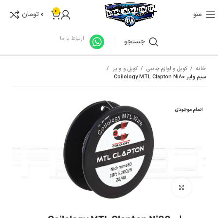
0
منو
0
تومان
ارتباط با ما
جستجو
خانه
کویل و لوازم جانبی
کویل و وایر
سیم وایر Coilology MTL Clapton Ni80
اتمام موجودی
بزرگنمایی تصویر