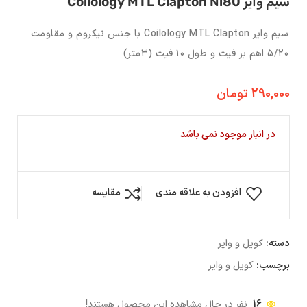
سیم وایر Coilology MTL Clapton Ni80
سیم وایر Coilology MTL Clapton با جنس نیکروم و مقاومت
۵/۲۰ اهم بر فیت و طول ۱۰ فیت (۳متر)
290,000
تومان
در انبار موجود نمی باشد
افزودن به علاقه مندی
مقایسه
دسته:
کویل و وایر
برچسب:
کویل و وایر
16
نفر در حال مشاهده این محصول هستند!