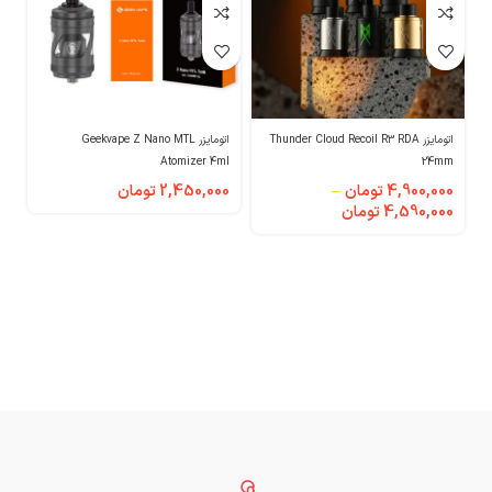
اتومایزر Thunder Cloud Recoil R3 RDA
اتومایزر Geekvape Z Nano MTL
m
Atomizer 4ml
24mm
4,900,000
تومان
–
2,450,000
تومان
0
4,590,000
تومان