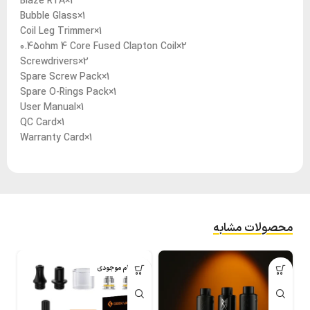
1×Blaze RTA
1×Bubble Glass
1×Coil Leg Trimmer
2×0.45ohm 4 Core Fused Clapton Coil
2×Screwdrivers
1×Spare Screw Pack
1×Spare O-Rings Pack
1×User Manual
1×QC Card
1×Warranty Card
محصولات مشابه
اتمام موجودی