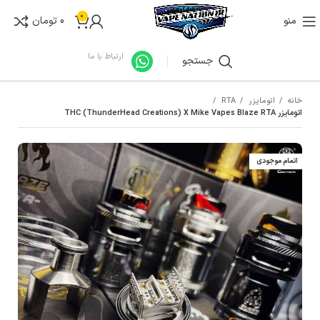
0
منو
0
تومان
ارتباط با ما
جستجو
خانه
اتومایزر
RTA
اتومایزر THC (ThunderHead Creations) X Mike Vapes Blaze RTA
اتمام موجودی