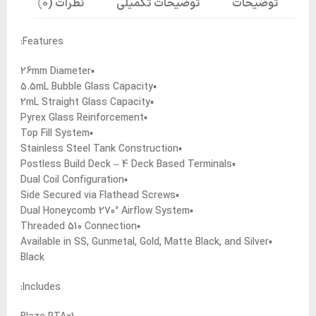
توضیحات
توضیحات تکمیلی
نظرات (0)
Features:
▪︎26mm Diameter
▪︎5.5mL Bubble Glass Capacity
▪︎2mL Straight Glass Capacity
▪︎Pyrex Glass Reinforcement
▪︎Top Fill System
▪︎Stainless Steel Tank Construction
▪︎Postless Build Deck – 4 Deck Based Terminals
▪︎Dual Coil Configuration
▪︎Side Secured via Flathead Screws
▪︎Dual Honeycomb 270° Airflow System
▪︎Threaded 510 Connection
▪︎Available in SS, Gunmetal, Gold, Matte Black, and Silver
Black
Includes: